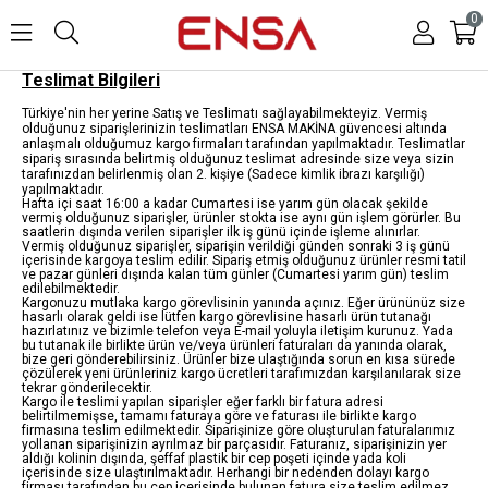
0
Teslimat Bilgileri
Türkiye'nin her yerine Satış ve Teslimatı sağlayabilmekteyiz. Vermiş
olduğunuz siparişlerinizin teslimatları ENSA MAKİNA güvencesi altında
anlaşmalı olduğumuz kargo firmaları tarafından yapılmaktadır. Teslimatlar
sipariş sırasında belirtmiş olduğunuz teslimat adresinde size veya sizin
tarafınızdan belirlenmiş olan 2. kişiye (Sadece kimlik ibrazı karşılığı)
yapılmaktadır.
Hafta içi saat 16:00 a kadar Cumartesi ise yarım gün olacak şekilde
vermiş olduğunuz siparişler, ürünler stokta ise aynı gün işlem görürler. Bu
saatlerin dışında verilen siparişler ilk iş günü içinde işleme alınırlar.
Vermiş olduğunuz siparişler, siparişin verildiği günden sonraki 3 iş günü
içerisinde kargoya teslim edilir. Sipariş etmiş olduğunuz ürünler resmi tatil
ve pazar günleri dışında kalan tüm günler (Cumartesi yarım gün) teslim
edilebilmektedir.
Kargonuzu mutlaka kargo görevlisinin yanında açınız. Eğer ürününüz size
hasarlı olarak geldi ise lütfen kargo görevlisine hasarlı ürün tutanağı
hazırlatınız ve bizimle telefon veya E-mail yoluyla iletişim kurunuz. Yada
bu tutanak ile birlikte ürün ve/veya ürünleri faturaları da yanında olarak,
bize geri gönderebilirsiniz. Ürünler bize ulaştığında sorun en kısa sürede
çözülerek yeni ürünleriniz kargo ücretleri tarafımızdan karşılanılarak size
tekrar gönderilecektir.
Kargo ile teslimi yapılan siparişler eğer farklı bir fatura adresi
belirtilmemişse, tamamı faturaya göre ve faturası ile birlikte kargo
firmasına teslim edilmektedir. Siparişinize göre oluşturulan faturalarımız
yollanan siparişinizin ayrılmaz bir parçasıdır. Faturanız, siparişinizin yer
aldığı kolinin dışında, şeffaf plastik bir cep poşeti içinde yada koli
içerisinde size ulaştırılmaktadır. Herhangi bir nedenden dolayı kargo
firması tarafından bu cep içerisinde bulunan fatura size teslim edilmez