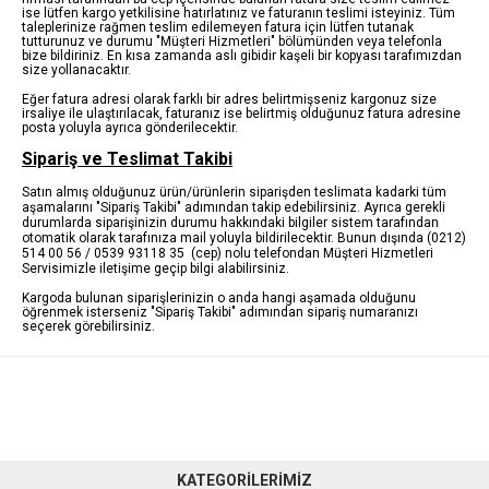
ise lütfen kargo yetkilisine hatırlatınız ve faturanın teslimi isteyiniz. Tüm
taleplerinize rağmen teslim edilemeyen fatura için lütfen tutanak
tutturunuz ve durumu "Müşteri Hizmetleri" bölümünden veya telefonla
bize bildiriniz. En kısa zamanda aslı gibidir kaşeli bir kopyası tarafımızdan
size yollanacaktır.
Eğer fatura adresi olarak farklı bir adres belirtmişseniz kargonuz size
irsaliye ile ulaştırılacak, faturanız ise belirtmiş olduğunuz fatura adresine
posta yoluyla ayrıca gönderilecektir.
Sipariş ve Teslimat Takibi
Satın almış olduğunuz ürün/ürünlerin siparişden teslimata kadarki tüm
aşamalarını "Sipariş Takibi" adımından takip edebilirsiniz. Ayrıca gerekli
durumlarda siparişinizin durumu hakkındaki bilgiler sistem tarafından
otomatik olarak tarafınıza mail yoluyla bildirilecektir. Bunun dışında (0212)
514 00 56 / 0539 93118 35 (cep) nolu telefondan Müşteri Hizmetleri
Servisimizle iletişime geçip bilgi alabilirsiniz.
Kargoda bulunan siparişlerinizin o anda hangi aşamada olduğunu
öğrenmek isterseniz "Sipariş Takibi" adımından sipariş numaranızı
seçerek görebilirsiniz.
KATEGORİLERİMİZ