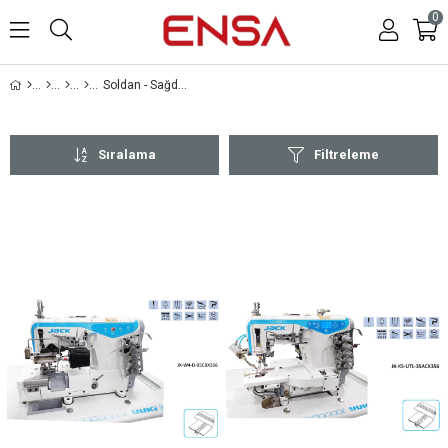
0
Soldan - Sağdan Bıçaklılar
Sıralama
Filtreleme