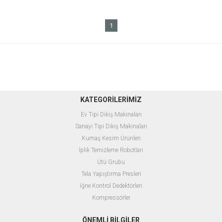
1
KATEGORİLERİMİZ
Ev Tipi Dikiş Makinaları
Sanayi Tipi Dikiş Makinaları
Kumaş Kesim Ürünleri
İplik Temizleme Robotları
Ütü Grubu
Tela Yapıştırma Presleri
İğne Kontrol Dedektörleri
Kompressörler
ÖNEMLİ BİLGİLER