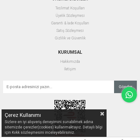
Teslimat Koşulları
Üyelik Sözleşmesi
Garanti & İade Koşulları
Satış Sözleşmesi
Gizlilik ve Güvenlik
KURUMSAL
Hakkımızda
İletişim
Gönder
Çerez Kullanımı
Sizlere en iyi alışveriş deneyimini sunabilmek adına
sitemizde çerezler(cookies) kullanmaktayız. Detaylı bilgi
için Kvkk sözleşmesini inceleyebilirsiniz.