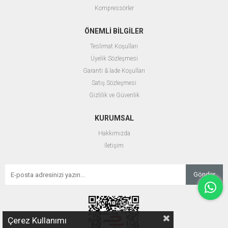
Kompressörler
ÖNEMLİ BİLGİLER
Teslimat Koşulları
Üyelik Sözleşmesi
Garanti & İade Koşulları
Satış Sözleşmesi
Gizlilik ve Güvenlik
KURUMSAL
Hakkımızda
İletişim
Gönder
Çerez Kullanımı