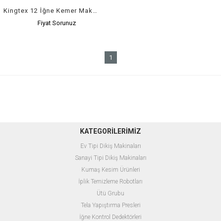
Kingtex 12 İğne Kemer Makinası
Fiyat Sorunuz
1
KATEGORİLERİMİZ
Ev Tipi Dikiş Makinaları
Sanayi Tipi Dikiş Makinaları
Kumaş Kesim Ürünleri
İplik Temizleme Robotları
Ütü Grubu
Tela Yapıştırma Presleri
İğne Kontrol Dedektörleri