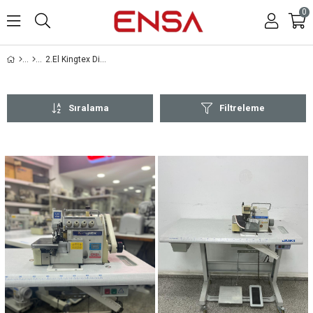
0
2.El Kingtex Dikiş Makinaları
Sıralama
Filtreleme